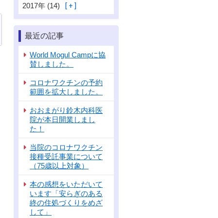
2017年 (14)
最近の記事
World Mogul Campに協
選手権始まりました！」
賛しました。
コロナワクチンの予約
範囲を拡大しました。
おおまがり鈴木内科医
院が本日開業しまし
た！
当院のコロナワクチン
接種受託事業について
（75歳以上対象）
本の感想をいただいて
います「安らぎのある
終の住処づくりをめざ
して」