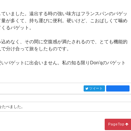
していました。遠出する時の強い味方はフランスパンのバゲッ
て量が多くて、持ち運びに便利。硬いけど、こおばしくて噛め
てくるバゲット。
み込めなく、その間に空腹感が満たされるので、とても機能的
人で分け合って旅をしたものです。
いバゲットに出会いません。私の知る限りDon'qのバゲット
ツイート
entry742
をたべました。
PageTop