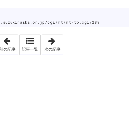
uzukinaika.or.jp/cgi/mt/mt-tb.cgi/289
「今日は混みました」
「カーリングミックスダブルス日本
前の記事
記事一覧
次の記事