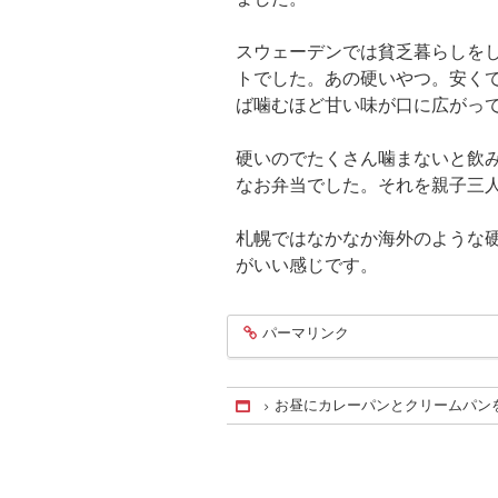
スウェーデンでは貧乏暮らしを
トでした。あの硬いやつ。安く
ば噛むほど甘い味が口に広がっ
硬いのでたくさん噛まないと飲
なお弁当でした。それを親子三
札幌ではなかなか海外のような硬
がいい感じです。
パーマリンク
entry742
お昼にカレーパンとクリームパン
Home