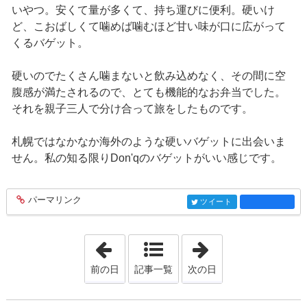
いやつ。安くて量が多くて、持ち運びに便利。硬いけ
ど、こおばしくて噛めば噛むほど甘い味が口に広がって
くるバゲット。
硬いのでたくさん噛まないと飲み込めなく、その間に空
腹感が満たされるので、とても機能的なお弁当でした。
それを親子三人で分け合って旅をしたものです。
札幌ではなかなか海外のような硬いバゲットに出会いま
せん。私の知る限りDon'qのバゲットがいい感じです。
パーマリンク
entry742
ツイート
entry742
「2017年2月18日」
「2017年3月 1日
前の日
記事一覧
次の日