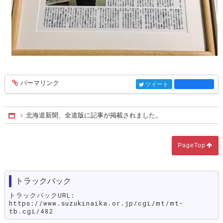
パーマリンク
entry963
ツイート
entry963
北海道新聞、全道版に記事が掲載されました。
Home
PageTop
トラックバック
トラックバックURL:
https://www.suzukinaika.or.jp/cgi/mt/mt-
tb.cgi/482