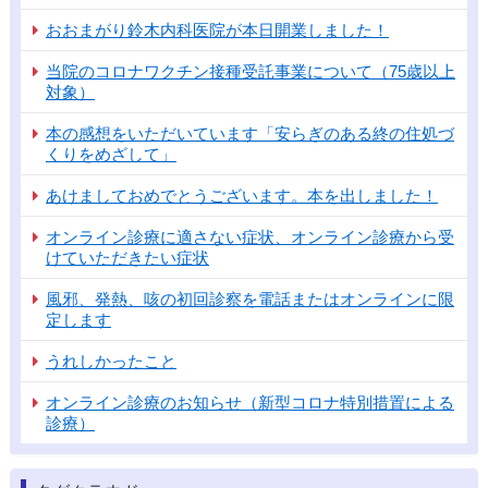
おおまがり鈴木内科医院が本日開業しました！
当院のコロナワクチン接種受託事業について（75歳以上
対象）
本の感想をいただいています「安らぎのある終の住処づ
くりをめざして」
あけましておめでとうございます。本を出しました！
オンライン診療に適さない症状、オンライン診療から受
けていただきたい症状
風邪、発熱、咳の初回診察を電話またはオンラインに限
定します
うれしかったこと
オンライン診療のお知らせ（新型コロナ特別措置による
診療）