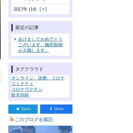
2017年 (14)
最近の記事
あけましておめでとう
ございます。鎌田医師
が入職します。
タグクラウド
オンライン、診療、コロナ
コミナティ
コロナワクチン
鈴木内科
Tweet
Share
このブログを購読