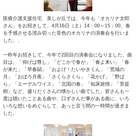
医療介護支援住宅 美しが丘では、今年も「オカリナ太郎
さん」をお招きして、4月16日（土）14：00～15：00、春
を予感させる澄み切った音色のオカリナの演奏会を行いま
した。、
一昨年お招きして、今年で2回目の演奏会になりました。曲
目は、「仰げば尊し」「どこかで春が」「春よ来い」「春
が来た」「早春賦」「およげ！たいやきくん」「荒城の
月」「おぼろ月夜」「さくらさくら」「花かげ」「野ば
ら」「エーデルワイス」「北国の春」「知床旅情」「菩提
樹」など、盛りだくさんの懐かしい曲でした。皆さんも一
度は聴いたことある曲や、口ずさんだ事がある曲に、いろ
いろな想いをめぐらして、あっと言う間の一時間が過ぎま
した。