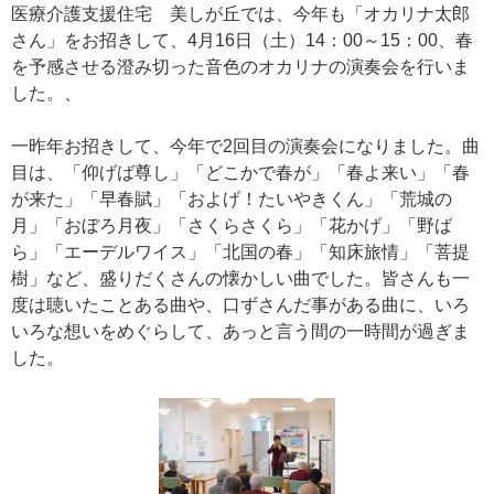
医療介護支援住宅 美しが丘では、今年も「オカリナ太郎
さん」をお招きして、4月16日（土）14：00～15：00、春
を予感させる澄み切った音色のオカリナの演奏会を行いま
した。、
一昨年お招きして、今年で2回目の演奏会になりました。曲
目は、「仰げば尊し」「どこかで春が」「春よ来い」「春
が来た」「早春賦」「およげ！たいやきくん」「荒城の
月」「おぼろ月夜」「さくらさくら」「花かげ」「野ば
ら」「エーデルワイス」「北国の春」「知床旅情」「菩提
樹」など、盛りだくさんの懐かしい曲でした。皆さんも一
度は聴いたことある曲や、口ずさんだ事がある曲に、いろ
いろな想いをめぐらして、あっと言う間の一時間が過ぎま
した。