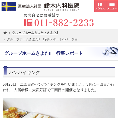
受付
胃カメラ・内視鏡検査・超音波検査の専門医が在籍。札幌市清田区の内科・クリニックな
札幌市清田区の内科・クリニックなら在宅往診・訪問看護にも対応している鈴木内科医院
お
ホーム
ホーム
グループホームきよた・きよた2
グループホームきよた・きよた2
グループホームきよたII 行事レポート-1ページ目
グループホームきよたII 行事レポート-1ページ目
グループホームきよたII 行事レポート
パンバイキング
5月25日、二回目のパンバイキングを行いました。3月に一回目が行
われ、入居者様に大変好評で二回目の開催となりました。