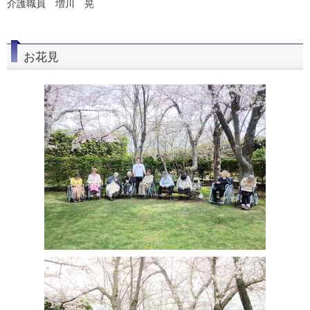
介護職員 増川 晃
お花見