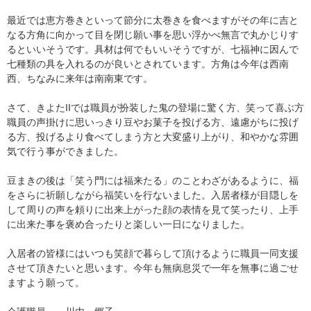
最近では恵方巻きといって節分に太巻きを食べますがその年に吉と
なる方角に向かって目を閉じ願い事を思い浮かべ無言で丸かじりす
るといいそうです。具材は何でもいいそうですが、七福神に因んで
七種類の具を入れるのが良いとされています。方角は今年は西南
西、ちなみに来年は南南東です。
さて、きよたIIでは職員が扮装した鬼の登場に驚く方、笑って喜ぶ方
職員の声掛けに思いっきり豆やお菓子を投げる方、遠慮がちに投げ
る方、投げるより食べてしまう方と大変盛り上がり、和やかな雰囲
気で行う事ができました。
豆まきの後は「笑う門には福来たる」のことわざがあるように、福
をさらに祈願しながら福笑いを行ないました。入居者様が目隠しを
して周りの声を頼りに出来上がった顔の表情を見て笑ったり、上手
に出来た事を褒め合ったりと楽しい一日になりました。
入居者の皆様にはいつも笑顔で暮らして頂けるように職員一同支援
させて頂きたいと思います。今年も無病息災で一年を無事に過ごせ
ますよう願って。