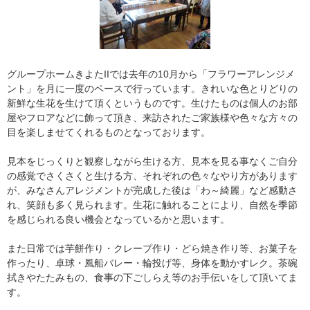
グループホームきよたIIでは去年の10月から「フラワーアレンジメ
ント」を月に一度のペースで行っています。きれいな色とりどりの
新鮮な生花を生けて頂くというものです。生けたものは個人のお部
屋やフロアなどに飾って頂き、来訪されたご家族様や色々な方々の
目を楽しませてくれるものとなっております。
見本をじっくりと観察しながら生ける方、見本を見る事なくご自分
の感覚でさくさくと生ける方、それぞれの色々なやり方があります
が、みなさんアレジメントが完成した後は「わ～綺麗」など感動さ
れ、笑顔も多く見られます。生花に触れることにより、自然を季節
を感じられる良い機会となっているかと思います。
また日常では芋餅作り・クレープ作り・どら焼き作り等、お菓子を
作ったり、卓球・風船バレー・輪投げ等、身体を動かすレク。茶碗
拭きやたたみもの、食事の下ごしらえ等のお手伝いをして頂いてま
す。