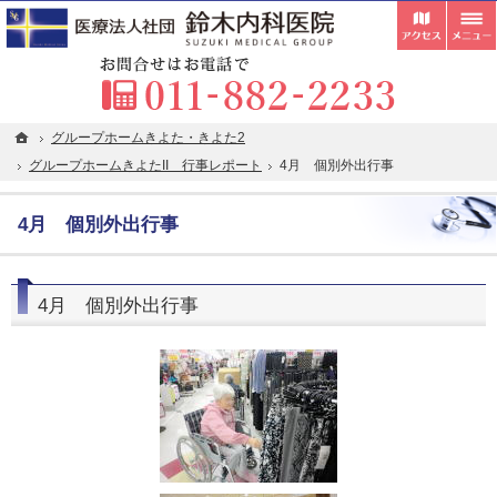
受付
胃カメラ・内視鏡検査・超音波検査の専門医が在籍。札幌市清田区の内科・クリニックな
札幌市清田区の内科・クリニックなら在宅往診・訪問看護にも対応している鈴木内科医院
お
ホーム
ホーム
グループホームきよた・きよた2
グループホームきよた・きよた2
グループホームきよたII 行事レポート
グループホームきよたII 行事レポート
4月 個別外出行事
4月 個別外出行事
4月 個別外出行事
4月 個別外出行事