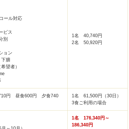
緊急コール対応
サービス
1名 40,740円
の分別
2名 50,920円
ーション
・下膳
理（希望者）
me
事
10円 昼食600円 夕食740
1名 61,500円（30日）
3食ご利用の場合
1名 176,340円～
186,340円
5月～10月）