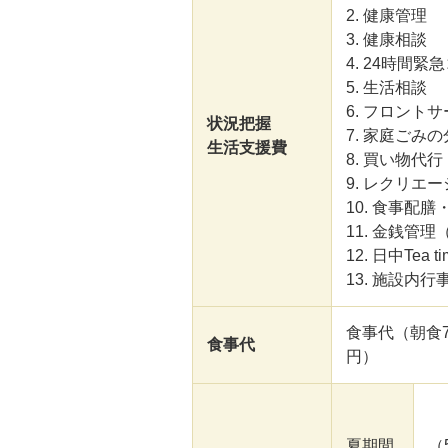
2. 健康管理
3. 健康相談
4. 24時間
5. 生活相談
6. フロント
状況把握
7. 家庭ごみ
生活支援費
8. 買い物代行
9. レクリエ
10. 食事配膳
11. 金銭管
12. 日中Tea ti
13. 施設内行
食事代（朝食7
食事代
円）
夏期間
（