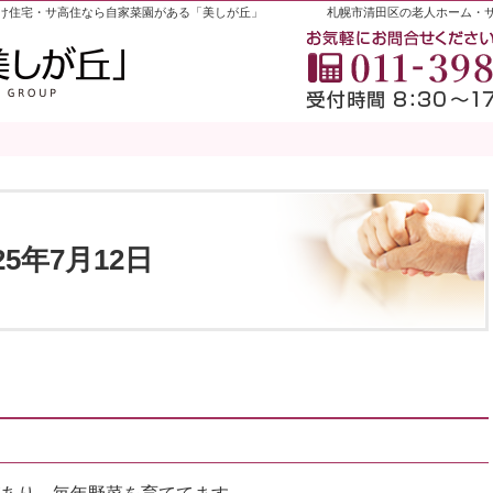
け住宅・サ高住なら自家菜園がある「美しが丘」
札幌市清田区の老人ホーム・
025年7月12日