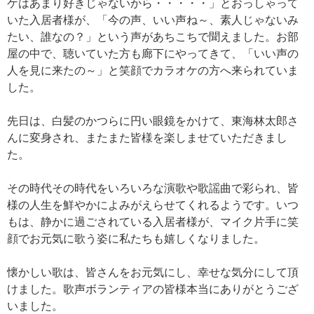
ケはあまり好きじゃないから・・・・・」とおっしゃって
いた入居者様が、「今の声、いい声ね～、素人じゃないみ
たい、誰なの？」という声があちこちで聞えました。お部
屋の中で、聴いていた方も廊下にやってきて、「いい声の
人を見に来たの～」と笑顔でカラオケの方へ来られていま
した。
先日は、白髪のかつらに円い眼鏡をかけて、東海林太郎さ
んに変身され、またまた皆様を楽しませていただきまし
た。
その時代その時代をいろいろな演歌や歌謡曲で彩られ、皆
様の人生を鮮やかによみがえらせてくれるようです。いつ
もは、静かに過ごされている入居者様が、マイク片手に笑
顔でお元気に歌う姿に私たちも嬉しくなりました。
懐かしい歌は、皆さんをお元気にし、幸せな気分にして頂
けました。歌声ボランティアの皆様本当にありがとうござ
いました。