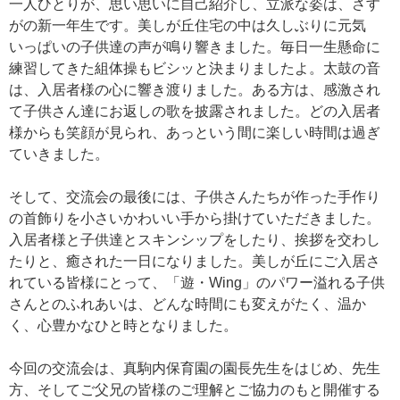
一人ひとりが、思い思いに自己紹介し、立派な姿は、さす
がの新一年生です。美しが丘住宅の中は久しぶりに元気
いっぱいの子供達の声が鳴り響きました。毎日一生懸命に
練習してきた組体操もビシッと決まりましたよ。太鼓の音
は、入居者様の心に響き渡りました。ある方は、感激され
て子供さん達にお返しの歌を披露されました。どの入居者
様からも笑顔が見られ、あっという間に楽しい時間は過ぎ
ていきました。
そして、交流会の最後には、子供さんたちが作った手作り
の首飾りを小さいかわいい手から掛けていただきました。
入居者様と子供達とスキンシップをしたり、挨拶を交わし
たりと、癒された一日になりました。美しが丘にご入居さ
れている皆様にとって、「遊・Wing」のパワー溢れる子供
さんとのふれあいは、どんな時間にも変えがたく、温か
く、心豊かなひと時となりました。
今回の交流会は、真駒内保育園の園長先生をはじめ、先生
方、そしてご父兄の皆様のご理解とご協力のもと開催する