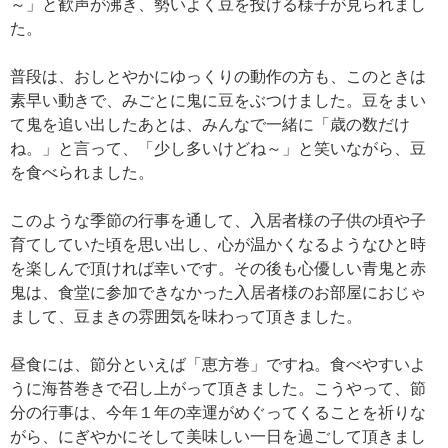
～」と歓声が沸き、勢いよく豆を投げる様子が見られまし
た。
普段は、おしとやかにゆっくりの動作の方も、このときは
素早い動きで、みごとに鬼に豆をぶつけました。豆をまい
て鬼を追い出したあとは、みんなで一緒に「歳の数だけ
ね。」と言って、「少し多いけどね～」と笑いながら、豆
を食べられました。
このような季節の行事を通して、入居者様の子供の頃や子
育てしていた頃を思い出し、心が温かくなるようなひと時
を楽しんで頂ければ幸いです。その後も心優しい青鬼と赤
鬼は、食堂に参加できなかった入居者様のお部屋におじゃ
まして、豆まきの雰囲気を味わって頂きました。
昼食には、節分といえば「恵方巻」ですね。食べやすいよ
うに海苔巻きで召し上がって頂きました。こうやって、節
分の行事は、今年１年の幸運がめぐってくることを祈りな
がら、にぎやかにそして美味しい一日を過ごして頂きまし