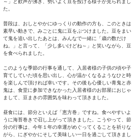
～」と歓声が沸き、勢いよく豆を投げる様子が見られまし
た。
普段は、おしとやかにゆっくりの動作の方も、このときは
素早い動きで、みごとに鬼に豆をぶつけました。豆をまい
て鬼を追い出したあとは、みんなで一緒に「歳の数だけ
ね。」と言って、「少し多いけどね～」と笑いながら、豆
を食べられました。
このような季節の行事を通して、入居者様の子供の頃や子
育てしていた頃を思い出し、心が温かくなるようなひと時
を楽しんで頂ければ幸いです。その後も心優しい青鬼と赤
鬼は、食堂に参加できなかった入居者様のお部屋におじゃ
まして、豆まきの雰囲気を味わって頂きました。
昼食には、節分といえば「恵方巻」ですね。食べやすいよ
うに海苔巻きで召し上がって頂きました。こうやって、節
分の行事は、今年１年の幸運がめぐってくることを祈りな
がら、にぎやかにそして美味しい一日を過ごして頂きまし