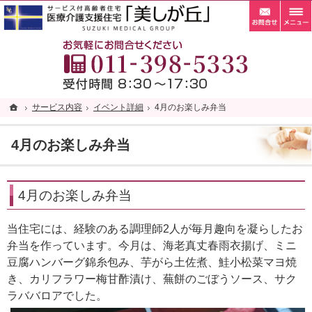
お問
札幌市清田区の老人ホーム・サービス付き高齢者向け住宅・サ高住なら当施設へ。
札幌市清田区の老人ホーム・サービス付き高齢者向け住宅・サ高住なら自家菜園がある「
お
ホーム
ホーム
サービス内容
サービス内容
イベント詳細
イベント詳細
4月のお楽しみ弁当
4月のお楽しみ弁当
4月のお楽しみ弁当
4月のお楽しみ弁当
当住宅には、経験のある調理師2人が毎月趣向を凝らしたお
弁当を作っています。今月は、海老真丈春雨衣揚げ、ミニ
豆腐ハンバーグ錦糸包み、芋がら土佐煮、鮭小松菜マヨ焼
き、カリフラワー梅甘酢漬け、蕪餅のごぼうソース、サク
ラババロアでした。