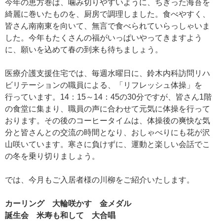
今年の恵方巻は、噛み切りやすいように、ちぎった海苔を
綺麗に巻いたものを、厨房で調理しました。食べやすく、
皆さん南南東を向いて、無言で食べられていらっしゃいま
した。今年もたくさんの福がいっぱいやってきますよう
に、願いを込めて春の到来も待ちましょう。
医療介護支援住宅では、毎週水曜日に、鈴木内科訪問リハ
ビリテーションの職員による、「リフレッシュ体操」を
行っています。14：15～14：45の30分ですが、皆さん1階
の食堂に集まり、職員の声に合わせて元気に体操を行って
おります。その後のコーヒータイムは、体操後の爽快な気
分と皆さんとの交流の時間となり、おしゃべりにも花が沢
山咲いています。寒さに負けずに、運動と楽しい会話でこ
の冬を乗り切りましょう。
では、今月もご入居者様の川柳をご紹介いたします。
カーリング 大輪咲かす 金メダル
誕生会 米寿も和して 大合唱