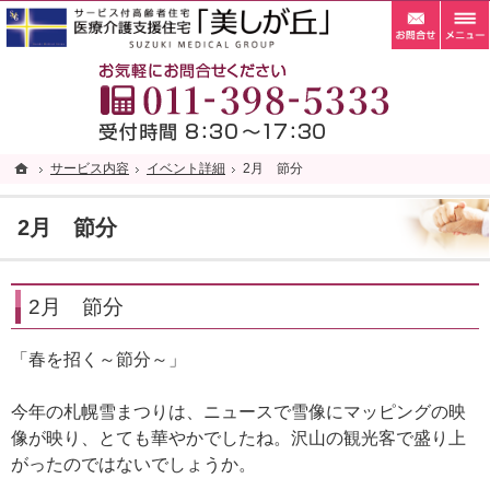
お問
札幌市清田区の老人ホーム・サービス付き高齢者向け住宅・サ高住なら当施設へ。
札幌市清田区の老人ホーム・サービス付き高齢者向け住宅・サ高住なら自家菜園がある「
お
ホーム
ホーム
サービス内容
サービス内容
イベント詳細
イベント詳細
2月 節分
2月 節分
2月 節分
2月 節分
「春を招く～節分～」
今年の札幌雪まつりは、ニュースで雪像にマッピングの映
像が映り、とても華やかでしたね。沢山の観光客で盛り上
がったのではないでしょうか。