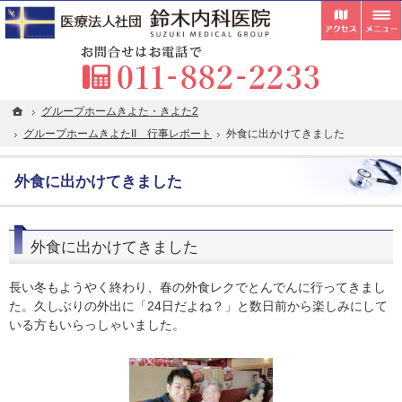
受付
胃カメラ・内視鏡検査・超音波検査の専門医が在籍。札幌市清田区の内科・クリニックな
札幌市清田区の内科・クリニックなら在宅往診・訪問看護にも対応している鈴木内科医院
お
ホーム
ホーム
グループホームきよた・きよた2
グループホームきよた・きよた2
グループホームきよたII 行事レポート
グループホームきよたII 行事レポート
外食に出かけてきました
外食に出かけてきました
外食に出かけてきました
外食に出かけてきました
長い冬もようやく終わり、春の外食レクでとんでんに行ってきまし
た。久しぶりの外出に「24日だよね？」と数日前から楽しみにして
いる方もいらっしゃいました。