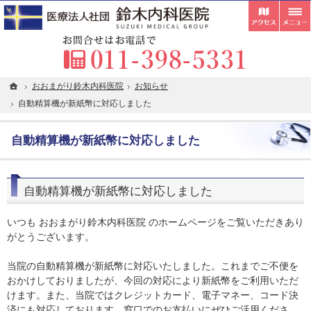
受付
胃カメラ・内視鏡検査・超音波検査の専門医が在籍。札幌市清田区の内科・クリニックな
札幌市清田区の内科・クリニックなら在宅往診・訪問看護にも対応している鈴木内科医院
お
ホーム
ホーム
おおまがり鈴木内科医院
おおまがり鈴木内科医院
お知らせ
お知らせ
自動精算機が新紙幣に対応しました
自動精算機が新紙幣に対応しました
自動精算機が新紙幣に対応しました
自動精算機が新紙幣に対応しました
いつも おおまがり鈴木内科医院 のホームページをご覧いただきあり
がとうございます。
当院の自動精算機が新紙幣に対応いたしました。これまでご不便を
おかけしておりましたが、今回の対応により新紙幣をご利用いただ
けます。また、当院ではクレジットカード、電子マネー、コード決
済にも対応しております。窓口でのお支払いにぜひご活用くださ