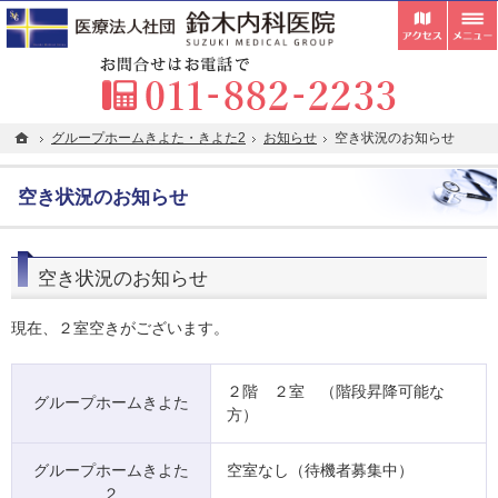
受付
胃カメラ・内視鏡検査・超音波検査の専門医が在籍。札幌市清田区の内科・クリニックな
札幌市清田区の内科・クリニックなら在宅往診・訪問看護にも対応している鈴木内科医院
お
ホーム
ホーム
グループホームきよた・きよた2
グループホームきよた・きよた2
お知らせ
お知らせ
空き状況のお知らせ
空き状況のお知らせ
空き状況のお知らせ
空き状況のお知らせ
現在、２室空きがございます。
２階 ２室 （階段昇降可能な
グループホームきよた
方）
グループホームきよた
空室なし（待機者募集中）
２