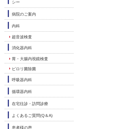
シー
病院のご案内
内科
超音波検査
消化器内科
胃・大腸内視鏡検査
ピロリ菌除菌
呼吸器内科
循環器内科
在宅往診・訪問診療
よくあるご質問(Q＆A)
患者様の声