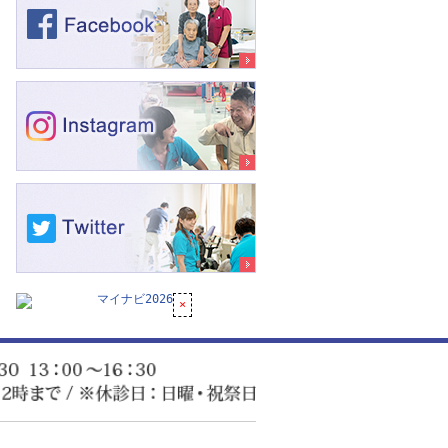
8:30～
はお電話で
受付時間
鈴
木
内
科
によって電話番号が異なります
※水曜・土曜の受
医